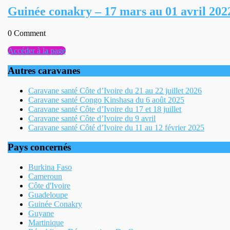
Guinée conakry – 17 mars au 01 avril 202
0 Comment
Accéder
Accéder à la page
à
la
Autres caravanes
page
Caravane santé Côte d’Ivoire du 21 au 22 juillet 2026
Caravane santé Congo Kinshasa du 6 août 2025
Caravane santé Côte d’Ivoire du 17 et 18 juillet
Caravane santé Côte d’Ivoire du 9 avril
Caravane santé Côté d’Ivoire du 11 au 12 février 2025
Pays concernés
Burkina Faso
Cameroun
Côte d'Ivoire
Guadeloupe
Guinée Conakry
Guyane
Martinique