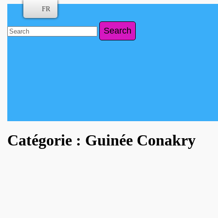
Skip
FR
to
content
Search
Skip
for:
to
content
Close
Button
Catégorie :
Guinée Conakry