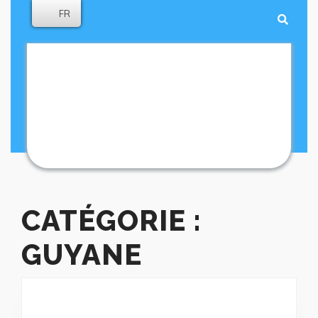
Skip
FR
to
content
Skip
to
content
CATÉGORIE :
GUYANE