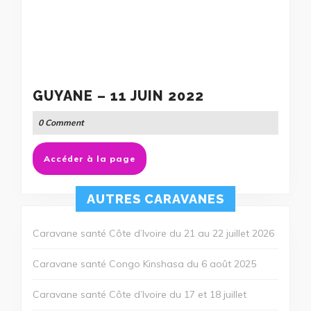
GUYANE
GUYANE – 11 JUIN 2022
–
0 Comment
11
JUIN
Accéder
Accéder à la page
2022
à
la
page
AUTRES CARAVANES
Caravane santé Côte d’Ivoire du 21 au 22 juillet 2026
Caravane santé Congo Kinshasa du 6 août 2025
Caravane santé Côte d’Ivoire du 17 et 18 juillet