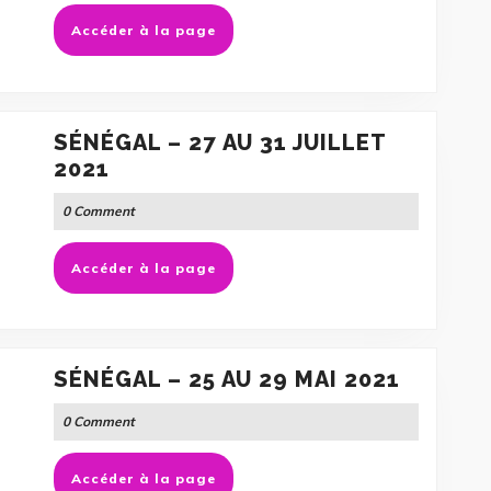
AU
Accéder
Accéder à la page
20
à
NOVEMBRE
la
2021
page
SÉNÉGAL – 27 AU 31 JUILLET
SÉNÉGAL
2021
–
0 Comment
27
AU
Accéder
Accéder à la page
31
à
JUILLET
la
2021
page
SÉNÉGA
SÉNÉGAL – 25 AU 29 MAI 2021
–
0 Comment
25
AU
Accéder
Accéder à la page
29