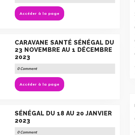
CÔTE
D’IVOIRE
Accéder
Accéder à la page
DU
à
21
la
AU
page
22
CARAVANE SANTÉ SÉNÉGAL DU
JUILLET
23 NOVEMBRE AU 1 DÉCEMBRE
2026
CARAVANE
2023
SANTÉ
0 Comment
SÉNÉGAL
DU
Accéder
Accéder à la page
23
à
NOVEMBRE
la
AU
page
1
SÉNÉGAL DU 18 AU 20 JANVIER
DÉCEMBRE
SÉNÉGAL
2023
2023
DU
0 Comment
18