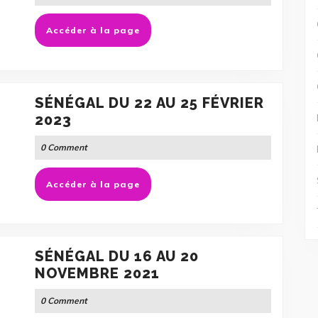
AU
Accéder
Accéder à la page
20
à
JANVIER
la
2023
page
SÉNÉGAL DU 22 AU 25 FÉVRIER
SÉNÉGAL
2023
DU
0 Comment
22
AU
Accéder
Accéder à la page
25
à
FÉVRIER
la
2023
page
SÉNÉGAL DU 16 AU 20
SÉNÉGAL
NOVEMBRE 2021
DU
0 Comment
16