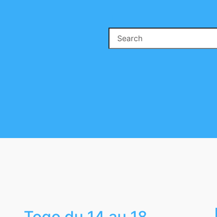
Search
for:
se
ton
Togo du 14 au 18