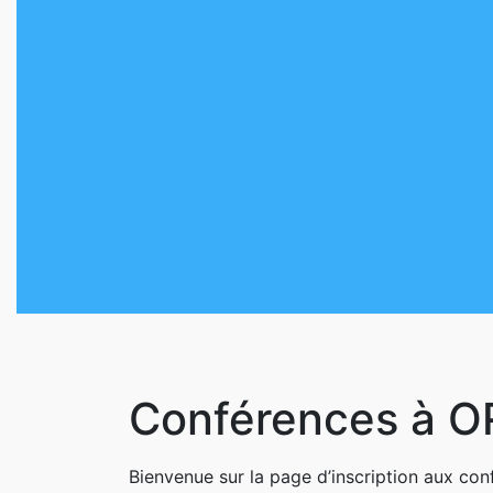
Skip
to
content
Skip
to
content
Clo
But
Conférences à 
Bienvenue sur la page d’inscription aux co