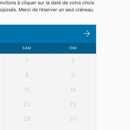
vitons à cliquer sur la date de votre choix
oposés. Merci de réserver un seul créneau.
SAM
DIM
1
2
8
9
15
16
22
23
29
30