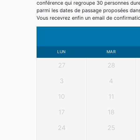
conférence qui regroupe 30 personnes dure 3
parmi les dates de passage proposées dans 
Vous recevrez enfin un email de confirmatio
LUN
MAR
27
28
3
4
10
11
17
18
24
25