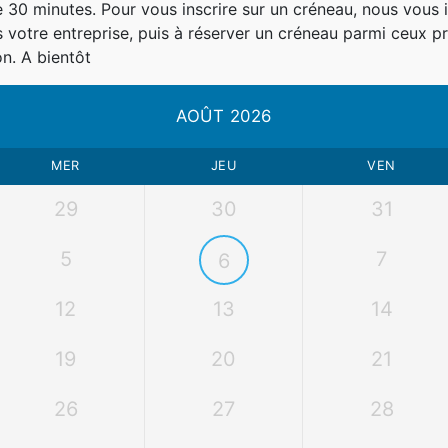
0 minutes. Pour vous inscrire sur un créneau, nous vous in
votre entreprise, puis à réserver un créneau parmi ceux pr
n. A bientôt
AOÛT 2026
MER
JEU
VEN
29
30
31
5
7
6
12
13
14
19
20
21
26
27
28