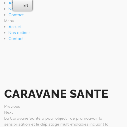
Accueil
EN
Nos actions
Contact
Menu
Accueil
Nos actions
Contact
CARAVANE SANTE
Previous
Next
La Caravane Santé a pour objectif de promouvoir la
sensibilisation et le dépistage multi-maladies incluant la