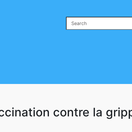
Search
for:
se
ton
ination contre la gri