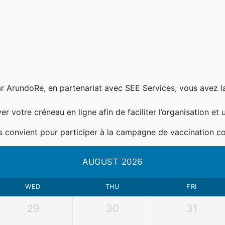
 ArundoRe, en partenariat avec SEE Services, vous avez la 
 votre créneau en ligne afin de faciliter l’organisation et 
s convient pour participer à la campagne de vaccination co
AUGUST 2026
WED
THU
FRI
29
30
31