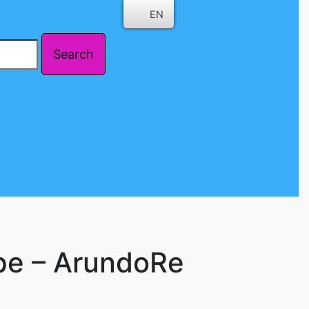
EN
ppe – ArundoRe