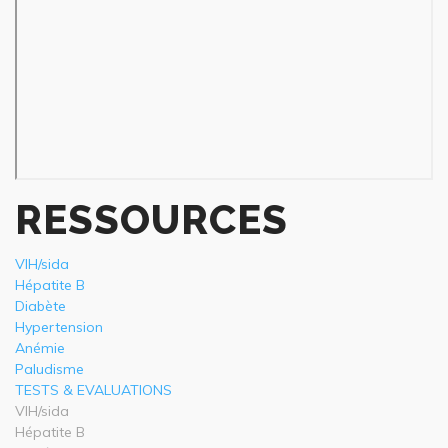
RESSOURCES
VIH/sida
Hépatite B
Diabète
Hypertension
Anémie
Paludisme
TESTS & EVALUATIONS
VIH/sida
Hépatite B