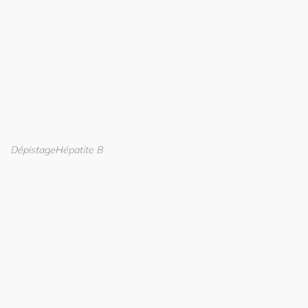
Dépistage
Hépatite B