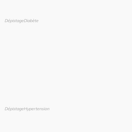
Dépistage
Diabète
Dépistage
Hypertension