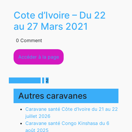
Cote d’Ivoire – Du 22
Cote
au 27 Mars 2021
d’Ivoire
0 Comment
–
Accéder
Accéder à la page
Du
à
22
la
page
Posts
au
Page
Page
Previous page
1
2
pagination
27
Autres caravanes
Mars
Caravane santé Côte d’Ivoire du 21 au 22
2021
juillet 2026
Caravane santé Congo Kinshasa du 6
août 2025