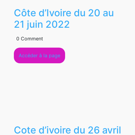
Côte d’Ivoire du 20 au
Côte
21 juin 2022
d’Ivoire
0 Comment
du
Accéder
Accéder à la page
20
à
au
la
page
21
juin
2022
Cote d’ivoire du 26 avril