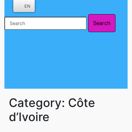
Skip
EN
to
content
Search
Skip
for:
to
content
Close
Button
Category:
Côte
d’Ivoire