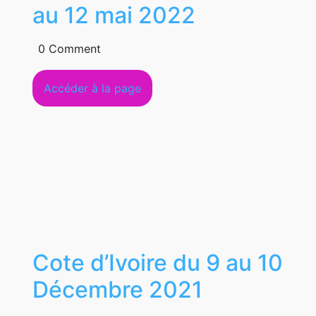
Cote
au 12 mai 2022
d’ivoire
0 Comment
du
Accéder
Accéder à la page
26
à
avril
la
page
au
12
mai
2022
Cote d’Ivoire du 9 au 10
Cote
Décembre 2021
d’Ivoire