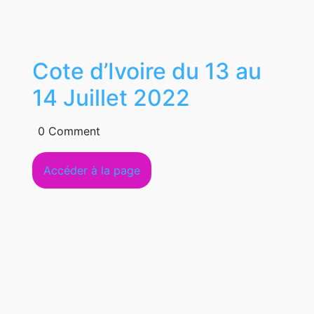
2023
Cote d’Ivoire du 13 au
Cote
14 Juillet 2022
d’Ivoire
0 Comment
du
Accéder
Accéder à la page
13
à
au
la
page
14
Juillet
2022