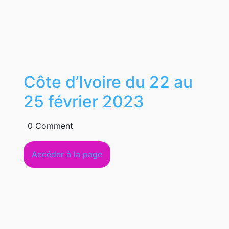
Côte d’Ivoire du 22 au
Côte
25 février 2023
d’Ivoire
0 Comment
du
Accéder
Accéder à la page
22
à
au
la
page
25
février