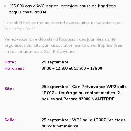
155 000 cas d’AVC par an, première cause de handicap
acquis chez l’adulte
Le diabète et les maladies cardiovasculaires ne se voient pas.
Ils se dépistent !
Venez-vous faire dépister à l’occasion des journées santé
organisées sur site par l’association Santé en entreprise (SEE)
en partenariat avec Gan Prévoyance.
Date :
25 septembre
Horaires :
9h00 – 12h00 et 13h00 – 17h00
25 septembre : Gan Prévoyance WP2 salle
Site :
1B007 – 1er étage au cabinet médical 2
boulevard Pesaro 92000 NANTERRE.
Salle :
25 septembre : WP2 salle 1B007 1er étage
du cabinet médical