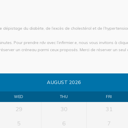
e dépistage du diabète, de l’excès de cholestérol et de l’hypertensi
utes. Pour prendre rdv avec l’infirmier.e, nous vous invitons à cliqu
éserver un créneau parmi ceux proposés. Merci de réserver un seul 
AUGUST 2026
WED
THU
FRI
29
30
31
5
6
7