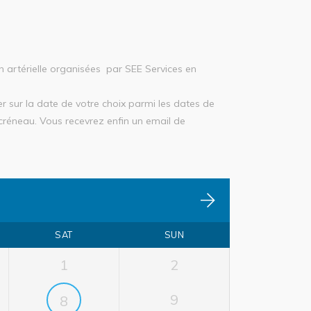
on artérielle organisées par SEE Services en
er sur la date de votre choix parmi les dates de
créneau. Vous recevrez enfin un email de
SAT
SUN
1
2
9
8