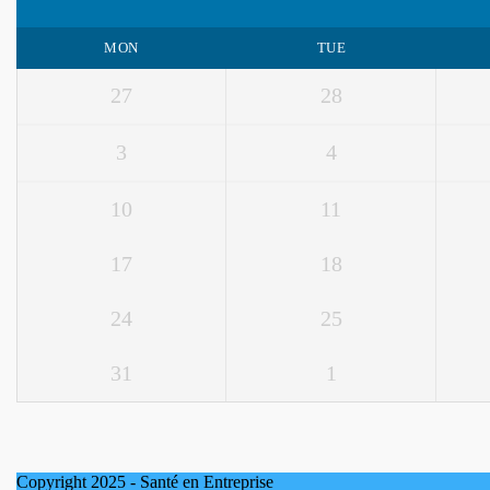
MON
TUE
27
28
3
4
10
11
17
18
24
25
31
1
Copyright 2025 - Santé en Entreprise