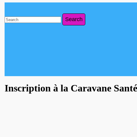
Skip
to
content
Search
Skip
for:
to
content
Close
Button
Inscription à la Caravane Sant