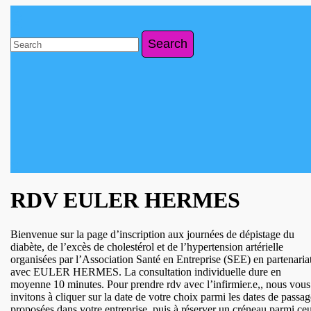
Skip
to
content
Search
Skip
for:
to
content
Close
Button
RDV EULER HERMES
Bienvenue sur la page d’inscription aux journées de dépistage du
diabète, de l’excès de cholestérol et de l’hypertension artérielle
organisées par l’Association Santé en Entreprise (SEE) en partenaria
avec EULER HERMES. La consultation individuelle dure en
moyenne 10 minutes. Pour prendre rdv avec l’infirmier.e,, nous vous
invitons à cliquer sur la date de votre choix parmi les dates de passag
proposées dans votre entreprise, puis à réserver un créneau parmi ce