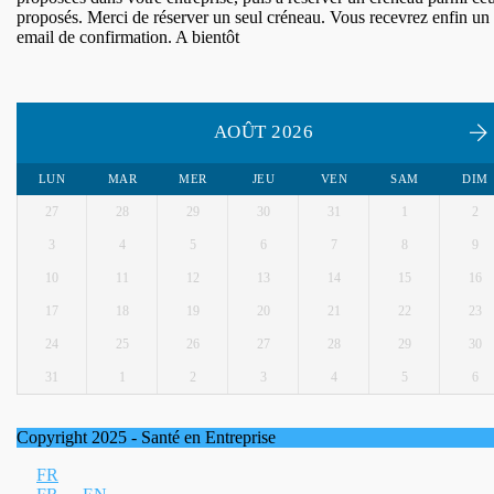
proposés. Merci de réserver un seul créneau. Vous recevrez enfin un
email de confirmation. A bientôt
AOÛT 2026
LUN
MAR
MER
JEU
VEN
SAM
DIM
27
28
29
30
31
1
2
3
4
5
6
7
8
9
10
11
12
13
14
15
16
17
18
19
20
21
22
23
24
25
26
27
28
29
30
31
1
2
3
4
5
6
Copyright 2025 - Santé en Entreprise
FR